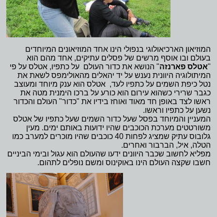
המוזיאון הארכיאולוגי בנפולי הינו אחד המוזיאונים המיוחדים
בעולם ובו אוסף מרשים של פסלים עתיקים, אחד מהם הוא
"
אטלס פארנ
זה
"
הנושא את כדור העולם על כתפיו, אטלס על פי
המיתולוגיה היוונית נענש על יד יהאלים מהאולימפס לשאת את
נטל כיפת השמים על כתפיו לעד, אטלס הוא ענק מיוחד ומעוצב
כגבר שרירי כשהוא עירום הוא כורע על ברכו הימנית מטה את
ראשו לצד באופן חד מאוד ואוחז בידיו את "כדור" העולם והכדור
נשען על כתפיו וראשו.
המעניין והמיוחד בפסל שעל כדור השמים שעל כתפיו של אטלס
משורטטים מערכת הכוכבים שהיו ידועות באותם ימים. מעין
גלובוס עתיק שמציג לפחות 40 כוכבים שהיו מוכרים למערב כמו
הטלה, איל, הברבור ואחרים.
מפליא לחשוב שכבר היוונים ידעו שהעולם הוא עגול ובימי הביניים
חשבו שקצה העולם הינו באוקינוס ומשם נופלים לתהום.