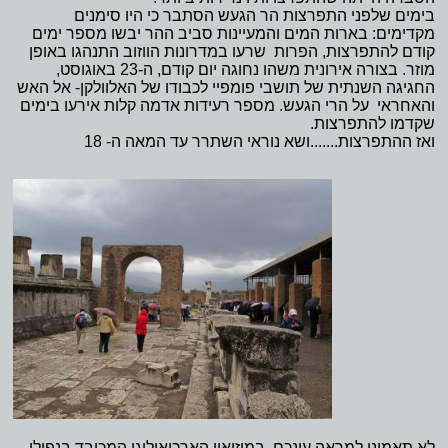
בימים שלפני התפרצות הר הגעש הסתבר כי היו סימנים
מקדימים: בארות המים והמעיינות סביב ההר יבשו מספר ימים
קודם להתפרצות
,
הפרות שרעו במדרונות הווזוב התנהגו באופן
מוזר. בצורה אירונית משהו נחוגה יום קודם, ה-23 באוגוסט,
החגיגה השנתית של תושבי פומפיי לכבודו של האלוולקן- אל האש
והאחראי על הרי הגעש. מספר רעידות אדמה קלות אירעו בימים
שקדמו להתפרצות.
ואז ההתפרצות.......ושא נוראי השתרר עד המאה ה- 18
לא תאמינו למראה עינכם, במוזיאון הארכיאולוגי המכובד בנפולי