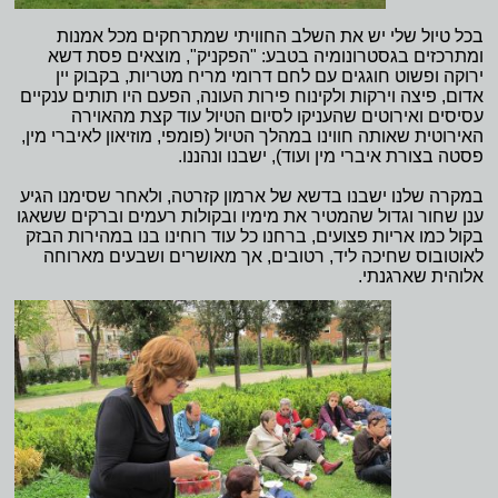
בכל טיול שלי יש את השלב החוויתי שמתרחקים מכל אמנות
ומתרכזים בגסטרונומיה בטבע: "הפקניק", מוצאים פסת דשא
ירוקה ופשוט חוגגים עם לחם דרומי מריח מטריות, בקבוק יין
אדום, פיצה וירקות ולקינוח פירות העונה, הפעם היו תותים ענקיים
עסיסים ואירוטים שהעניקו לסיום הטיול עוד קצת מהאוירה
האירוטית שאותה חווינו במהלך הטיול (פומפי, מוזיאון לאיברי מין,
פסטה בצורת איברי מין ועוד), ישבנו ונהננו.
במקרה שלנו ישבנו בדשא של ארמון קזרטה, ולאחר שסימנו הגיע
ענן שחור וגדול שהמטיר את מימיו ובקולות רעמים וברקים ששאגו
בקול כמו אריות פצועים, ברחנו כל עוד רוחינו בנו במהירות הבזק
לאוטובוס שחיכה ליד, רטובים, אך מאושרים ושבעים מארוחה
אלוהית שארגנתי.