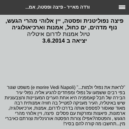
ורדה מאייר - פיצה ופסטה, אמ...
פיצה נפוליטנית ופסטה, יין אלוהי מהרי הגעש,
נוף מדהים, ים כחול, אמנות וארכיאולוגיה
טיול אמנות לדרום איטליה
יציאה ב 3.6.2014
"לראות את נפולי ולמות..." (
Vedi Napoli
e morire
) משפט שגור
בפי רבים ששמעו על נפולי ומפחדים להגיע אליה. נפולי עיר
הבירה של חבל קאמפניה היא אחת הערים המעניינות והצבעוניות
שיש באיטליה, העיר מעניקה למטייל בה חוויה אמנותית רבה
מאוד שאסור לפספס אותה בדרכו לדרום, אמנות, ארכיאולוגיה,
ארמונות, פיאצות ומזרקות עם פסלים פיצה, ויין אלוהי מהרי
הגעש , והפטסה?אפילו צורות הפסטה אורגינליות וצורתם כאיברי
מין...תחשבו מה קורה להם בסיר!