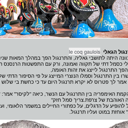
le coq gaulois
נגול הגאלי
כוונה היתה לתושבי גאליה, והתרנגול הפך במהלך המאות שנ
אלי כסמל דתי של תקווה ואמונה, ורק עם התפשטות הרנסנס ה
פך התרנגול לייצג את זהות האומה,
 בין התרנגול וסמלו הנוצרי המייצג על פי הסיפור הדתי שלפ
 אמר לך פטרוס לא יקרא תרנגול היום עד כי כחשת בי שלוש 
מת האימפריה בין התרנגול עם הנשר, כיאה "לקיסר" אמר: "הת
ה האוהבת של צרפת.צריך סמל חזק"
להופיע על הדגלים, על כפתורי החיילים במשמר הלאומי, ו
 אוחזת במוט ועליו תרנגול.