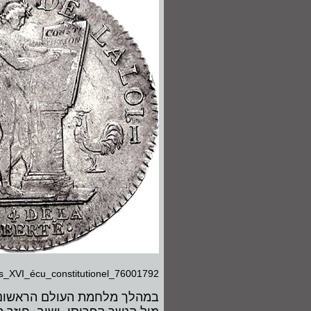
s_XVI_écu_constitutionel_76001792
במהלך מלחמת העולם הראשונה,