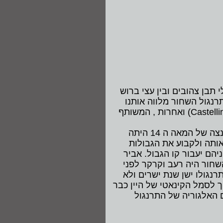
גלי תבן צהובים ובין עצי ברוש
רנגול השחור מלווה אותנו
Castelli
) ואחרות , המשותף
גאלו נרו (תרנגול השחור) הוא סימן של כל בקבוקי יין קיאנטי האמיתי , ולמה הוא נבחר? פירנצה של המאה ה 14 היתה
אותה ולקבוע את הגבולות
הם יעבור קו הגבול. אביר
שחור היה רעב וקרקר לפני
רנגולו ישן שנת ישרים ולא
ך לסמל הקינאטי של היין כבר
 עם האלגוריה של התרנגול