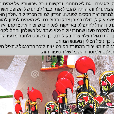
לא עזרו , גם לא תחנוניו ובקשותיו וכל שבועותיו על אמיתות ד
וצאתו להורג היתה להוביל אותו כבול לביתו של השופט אשר 
מרות זאת הסכים לפוגשו. הנידון למוות הכריז ליד שולחן הא
שמיע קול, כולם כמובן צחקו בקול רם ולא האמינו לנידון למות
ברכיו והחל להתפלל באדיקות לאלוהים שיוכיח את צדקתו ואז
ם למקרה טענו שהתרנגול הצלוי נעמד על השולחן והחל לקרק
. התרנגול הצלוי צרח בקול רם, וכך לשופט ולחבר מרעיו היה
כך ניצל הצליין מעונש המוות.
גולות מצוירות במסורת הפורטוגזית לזכר התרנגול שהציל חי
 לנס ולמוסר ההשכל של הסיפור הזה.