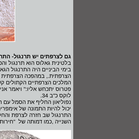
גם לצרפתים יש תרנגול- התר
בלטינית גאלוס הוא תרנגול וה
בימי הביניים היה התרנגול הג
הצרפתית., במהפכה הצרפתית ה
המלכים הצרפתיים הקתולים קשרו
פטרוס יתכחש אליו:" ויאמר אני
לוקס כ"ב 34.
נפוליאון החליף את הסמל עם הק
יכול להיות התמונה של אימפרי
התרנגול שב חזרה לצרפת והחל 
השנייה ,כמו דמותה של "חירות"