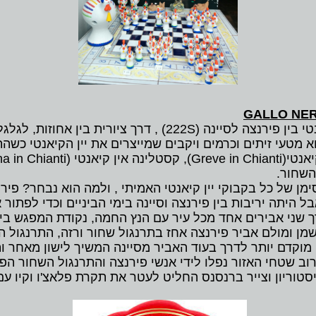
GALLO NE
י בין פירנצה לסיינה (
S
222) , דרך ציורית בין אחוזות, לגל
מטעי זיתים וכרמים ויקבים שמייצרים את יין הקיאנטי כשהת
יאנטי(
Greve in Chianti
), קסטלינה אין קיאנטי (
na in Chianti
השחור.
היתה יריבות בין פירנצה וסיינה בימי הביניים וכדי לפתור 
ך שני אבירים אחד מכל עיר עם הנץ החמה, נקודת המפגש ביני
מן ומולם אביר פירנצה אחז בתרנגול שחור ורזה, התרנגול ה
 מוקדם יותר לדרך בעוד האביר מסיינה המשיך לישון מאחר ות
רוב שטחי האזור נפלו לידי אנשי פירנצה והתרנגול השחור הפ
י שהיה היסטוריון וצייר ברנסנס החליט לעטר את תקרת פלאצ'ו וקיו