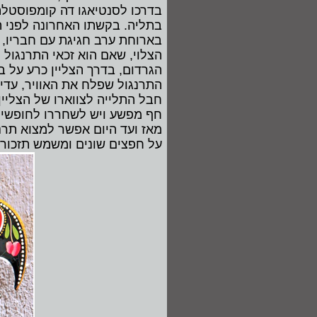
בדרכו לסנטיאגו דה קומפוסטלה, 
בתליה. בקשתו האחרונה לפני ה
בארוחת ערב חגיגת עם חבריו, ל
הצלוי, שאם הוא זכאי התרנגול י
הגרדום, בדרך הצליין כרע על 
התרנגול שפלח את האוויר, עדי
חבל התלייה לצווארו של הצליין
חף מפשע ויש לשחררו לחופשי, ו
מאז ועד היום אפשר למצוא תרנ
על חפצים שונים ומשמש תזכורת