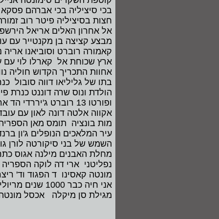
קוטפת השקדים סימונטה אניילו 
בכי סיציליה בכי אברהם פסקא י
חצות בסיציליה פיטר רוב זמורה
אל אחרון האלים אריאל הירשפ
מבצע קציצה בן מקנטייר עם ע
קאמורה רוברט וסוביאנו אריה ני
ארץ שכוחת אל קארלו לוי עם ע
אחוות התכריך הקדוש חוליה נווא
בתו של גליליאו דווה סובול כנ
הולדת ונוס שרה דוננט כנרת פי
ופורטו 13 רוברט ג'יררדי הד ארצי ונציה
אקווה אלטה דונה לאון עם עובד 
מות בונציה תומס מאן הספריה 
עיר המלאכים הנופלים ג'ון ברנד
השמש של בני סיקורטה לורן גו
מחלת האבנים מילנה אגוס כתר 
נפליטני ארי דה לוקה הספריה 
מונטה קאסינו ד הפגוד וד' ריצ
אני חיה כבר 1000 שנים מריולינה ונציה כנרת זמורה ביתן בזיליקטה
מגילת סן מיקלה אכסל מונטה 