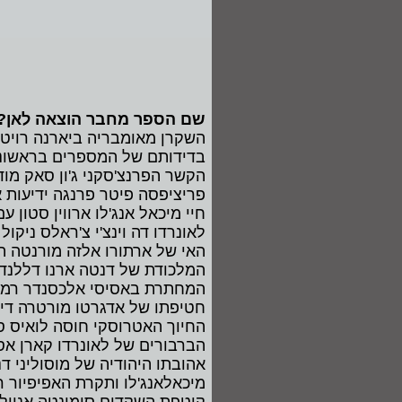
שם הספר מחבר הוצאה לאן?
השקרן מאומבריה ביארנה רויט
בדידותם של המספרים בראשונים 
הקשר הפרנצ'סקני ג'ון סאק מוד
פריציפסה פיטר פרנגה ידיעות 
חיי מיכאל אנג'לו ארווין סטון ע
לאונרדו דה וינצ'י צ'ראלס ניקול
האי של ארתורו אלזה מורנטה ה
המלכודת של דנטה ארנו דללנד כ
המחתרת באסיסי אלכסנדר רמת
חטיפתו של אדגרטו מורטרה דיוו
החיוך האטרוסקי חוסה לואיס ס
הברבורים של לאונרדו קארן אסק
אהובתו היהודיה של מוסוליני דנ
מיכאלאנג'לו ותקרת האפיפיור ר