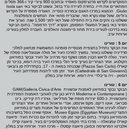
המוקדשים לקדוש פרנציסקוס מאסיזי ובתוכם 900 ציורי קיר ו-366 פסלים
המתארים את חייו. בחזרה לעיירה נרד ברגל, ונשוט לביקור באי Isola san
Giulio, הנמצא במרכז האגם ובמרכזו כנסייה. האגדה מספרת על הקדוש
ג'וליוס, שעל שמו נקרא האי, שהבריח מהאי את הנחשים והמפלצות
ששלטו בו והקים את בית התפילה שעל האי לפני 1,500 שנה. נערוך את
הסיור באי בשביל המעגלי המסומן, הנקרא "דרך הדממה". בתום הביקור
נצא בדרכנו לטורינו בירת מחוז פיימונטה והאלפים. העברה למלון בטורינו.
ארוחת ערב.
יום 5 : טורינו
את הבוקר נתחיל בתצפית מכנסיית סופרגה המשמשת פנתאון למלכי
סרדיניה ששלטו באזור, נמשיך למרכז העיר אל מולה אנטונליאנה סמלה של
העיר, נעלה לראש הבנין ממנו נשקף נוף מרהיב על העיר ונבקר במוזיאון
הקולנוע. אחר הצהריים נערוך סיור רגלי במרכז העיר בויה רומא, בכיכר סן
קארלו (Piazza San Carlo) שנבנתה במאה ה - 17, בקתדרלת סן ג'ובאני
(Cattedrale di San Giovanni) ועוד. זמן פנוי ליהנות ממדרחוב העיר
הסואן - ויה גריבלדי וויה רומא. ארוחת ערב במלון.
יום 6 : טורינו
הבוקר נבקר במוזיאון לאמנות עכשווית GAM(Galleria Civica d'Arte
Moderna e Contemporane ) הידוע כגן עדן לאוהבי האמנות המודרנית
והעכשווית. כ-600 יצירות מופת של מודליאני, גורג'יו דה קיריקו, ג'ינו
סבראני, אוטו דיקס, מקס ארנסט, אנדי ווראהול ואחרים. אחר הצהרים
יתגלה לעינינו אחד האוספים המרשימים של אמנות מצרים במוזיאון
המצריMuseo Egizio (Egyptian Museum) , אוסף שאינו נופל בחשיבותו
מהמוזיאון בקהיר. בתום הביקור זמן פנוי להכרות עם ככרות העיר: פיאצה
קארלו עמנואלה – מרכז בתי הקפה האסקלוסיביים בעיר, פיאצה קרלו
אלברטו המרשימה וכמובן פיאצה קסטלו – מרכז העיר. ארוחת ערב במלון.