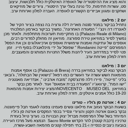
והוא מציג את ההיסטוריה של האופרה האיטלקית כולל תלבושות, עיצוב
סט, עשרות חתימות, כלי נגינה בעלי ערך היסטורי, ציורים של מוזיקאים
ושחקנים ומגוון אביזרים הקשורים לאופרה. העברה למלון וארוחת ערב.
יום 2 : מילאנו
נתחיל בביקור במנזר סנטה מאריה דלה גרציה בה נצפה בציור הקיר של
לאונרדו דה וינצ'י " הסעודה האחרונה", נמשיך בביקור בארמון המלכותי
(Palazzo Reale di Milano) בו מתקיימות תערוכות מתחלפות. ולאחר מכן
נמשיך לסיור במוזיאון טירת ספורצה. מוזיאון זה מחולק למדורים רבים,
אוספים של עתיקות ואמנות שימושית ואוספים ארכיאולוגים וכן את הפסל
המפורסם "פייטה Rondanini " שפוסל על ידי מיכלאנג'לו בסוף חייו. זמן
פנוי לסייר במדרחוב העיר ליהנות משלל החנויות המותגים והמעצבים.
חזרה למלון וארוחת ערב.
יום 3 : מילאנו
הבוקר נצא לביקור במוזיאון בררה (Palazzo di Brera) בו אוסף אמנות
מהמאות השש עשרה עד העשרים כמו רפאל "נישואין של הבתולה", ג'ובאני
בליני "פייטה", פיירו דלה פרנצ'סקה "מזבח אורבינו ", אנדריאה מאנטניה
"ישו המת", קרוואג'יו "הסעודה בבית אמאוס" ועוד. לאחר מכן נבקר
במוזיאון NOVECENTO MUSEO DELהמציג יצירות אמנות מהמאות
19-20 כולל אמנים איטלקים, חזרה למלון וארוחת ערב.
יום 4 : אורטה סן ג'וליו – טורינו
בשעות הבוקר נעזוב את מילאנו ונשים פעמינו צפונה לאגמי חבל פיימונטה.
נבקר באגם אורטה הקטן והציורי ונסייר בכפר המקסים אורטה סן ג'וליו
המיוחד בשל שלל המרפסות מברזל יצוק הבנויות בו. נערוך טיול בעזרת
טרניניו (רכבת קטנה) להר הקדוש Sacro Monte הנמצא מעל מרכז העיירה.
בגבעה ניצבים כנסייה ו-21 בתי תפילה קטנים מהמאה השבע-עשרה,