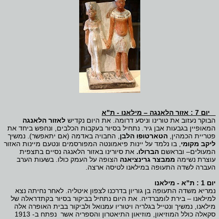
יום 7 : אזור הלאנגה – מילאנו - ת"א
הבוקר נעזוב את טורינו וניסע דרומה. את היום נקדיש
לאזור הלאנגה
המאופיין בגבעות אבן גיר. נתחיל בסיור בעקבות הכלבים, ונחפש ביחד את
פטריית הכמהין,
הטארטופו הלבן
, החבויה באדמה (אם יתאפשר). נמשיך
ליקב מקומי
, בו נלמד על יינות פיאמונטה המפורסמים ונטעם מיינות האזור
המעולים– ובראשם
הברולו.
את סיורינו באזור הלאנגה נסיים בתצפית
עוצרת נשימה
ממבצר גרינציאנה
הצופה על העמק כולו. בשעות הערב
העברה לשדה התעופה במילאנו לטיסה ארצה.
יום 1 : ת"א - מילאנו
נמריא משדה התעופה בן גוריון בדרכנו לצפון איטליה. לאחר נחיתה נצא
למילאנו – בירת לומברדיה. את היום נתחיל בביקור בסיור בקתדראלה של
מילאנו, נמשיך ונטייל בגלריה ויטוריו עמנואל ולביקור בבית האופרה אלה
סקאלה כולל המוזיאון, מוזיאון התיאטרון והספריה אשר נפתח ב- 1913