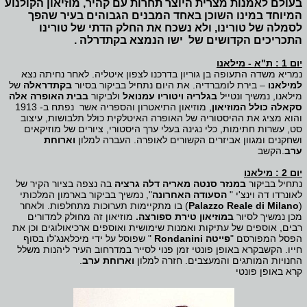
בעולם לאמנות מצרית היוצר תחרות עם קהיר, מוזיאון הקולנוע
המיוחד במינו השוכן באחד המבנים הגבוהים בעיר שהפך
לסמלה של טורינו, ולא נשכח את החלק הדתי של טורינו
התכריכים הקדושים של ישו הנמצא בקתדרלה .
יום 1 : ת"א - מילאנו
נמריא משדה התעופה בן גוריון בדרכנו לצפון איטליה. לאחר נחיתה נצא
למילאנו
– בירת לומברדיה. את היום נתחיל בביקור בסיור
בקתדראלה
של
מילאנו, נמשיך ונטייל
בגלריה ויטוריו עמנואל
ולביקור
בבית האופרה אלה
סקאלה כולל המוזיאון
, מוזיאון התיאטרון והספריה אשר נפתח ב- 1913
והוא מציג את ההיסטוריה של האופרה האיטלקית כולל תלבושות, עיצוב
סט, עשרות חתימות, כלי נגינה בעלי ערך היסטורי, ציורים של מוזיקאים
ושחקנים ומגוון אביזרים הקשורים לאופרה. העברה למלון
וארוחת
ערב
.הקשב
יום 2 : מילאנו
נתחיל בביקור
במנזר סנטה מאריה דלה גרציה
בה נצפה בציור הקיר של
לאונרדו דה וינצ'י "
הסעודה האחרונה
", נמשיך בביקור בארמון המלכותי
(
Palazzo Reale di Milano
) בו מתקיימות תערוכות מתחלפות. ולאחר
מכן נמשיך לסיור
במוזיאון טירת ספורצה.
מוזיאון זה מחולק למדורים
רבים, אוספים של עתיקות ואמנות שימושית ואוספים ארכיאולוגים וכן את
הפסל המפורסם "
פייטה
Rondanini
" שפוסל על ידי מיכלאנג'לו בסוף
חייו. הקשבקרא באופן פונטי זמן פנוי לסייר במדרחוב העיר ליהנות משלל
החנויות המותגים והמעצבים. חזרה למלון
וארוחת ערב
.
קרא באופן פונטי