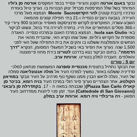
נבקר
באגם אורטה
הקטן והציורי ונסייר בכפר המקסים
אורטה סן ג'וליו
המיוחד בשל שלל המרפסות מברזל יצוק הבנויות בו. נערוך טיול בעזרת
טרניניו (רכבת קטנה)
להר הקדוש
Sacro
Monte
הנמצא מעל מרכז
העיירה. בגבעה ניצבים כנסייה ו-21 בתי תפילה קטנים מהמאה
השבע-עשרה, המוקדשים לקדוש פרנציסקוס מאסיזי ובתוכם 900 ציורי קיר
ו-366 פסלים המתארים את חייו
.
בחזרה לעיירה נרד ברגל, ונשוט לביקור
באי
Isola san Giulio
,
הנמצא במרכז האגם ובמרכזו כנסייה. האגדה
מספרת על הקדוש ג'וליוס, שעל שמו נקרא האי, שהבריח מהאי את
הנחשים והמפלצות ששלטו בו והקים את בית התפילה שעל האי לפני
1,500 שנה. נערוך את הסיור באי בשביל המעגלי המסומן, הנקרא
"דרך
הדממה".
בתום הביקור נצא בדרכנו
לטורינו
בירת מחוז פיימונטה
והאלפים. העברה למלון בטורינו.
ארוחת ערב.
יום 5 : טורינו
את הבוקר נתחיל בתצפית
מכנסיית סופרגה
המשמשת פנתאון למלכי
סרדיניה ששלטו באזור, נמשיך למרכז העיר אל
מולה אנטונליאנה
סמלה
של העיר, נעלה לראש הבנין ממנו נשקף נוף מרהיב על העיר ונבקר
במוזיאון
הקולנוע.
אחר הצהריים נערוך סיור רגלי במרכז העיר
בויה רומא
,
בכיכר סן
קארלו
(Piazza San Carlo
)
שנבנתה במאה ה - 17,
בקתדרלת סן ג'ובאני
(
Cattedrale di San Giovanni
)
ועוד. זמן פנוי ליהנות ממדרחוב העיר
הסואן -
ויה גריבלדי וויה רומא
.
ארוחת ערב במלון.