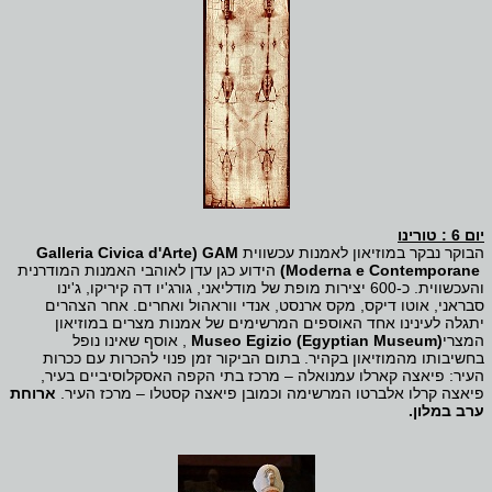
יום 6 : טורינו
הבוקר נבקר במוזיאון לאמנות עכשווית
GAM
(
Galleria Civica d'Arte
Moderna e Contemporane
)
הידוע כגן עדן לאוהבי האמנות המודרנית
והעכשווית. כ-600 יצירות מופת של מודליאני, גורג'יו דה קיריקו, ג'ינו
סבראני, אוטו דיקס, מקס ארנסט, אנדי ווראהול ואחרים. אחר הצהרים
יתגלה לעינינו אחד האוספים המרשימים של אמנות מצרים במוזיאון
המצרי
Museo Egizio (Egyptian Museum)
, אוסף שאינו נופל
בחשיבותו מהמוזיאון בקהיר. בתום הביקור זמן פנוי להכרות עם ככרות
העיר: פיאצה קארלו עמנואלה – מרכז בתי הקפה האסקלוסיביים בעיר,
פיאצה קרלו אלברטו המרשימה וכמובן פיאצה קסטלו – מרכז העיר.
ארוחת
ערב במלון.