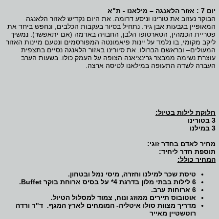
יום 7 : אזור הלאנגה – מילאנו - ת"א
הבוקר נעזוב את טורינו וניסע דרומה. את היום נקדיש לאזור הלאנגה
המאופיין בגבעות אבן גיר. נתחיל בסיור בעקבות הכלבים, ונחפש ביחד את
פטריית הכמהין, הטארטופו הלבן, החבויה באדמה (אם יתאפשר). נמשיך
ליקב מקומי, בו נלמד על יינות פיאמונטה המפורסמים ונטעם מיינות האזור
המעולים– ובראשם הברולו. את סיורינו באזור הלאנגה נסיים בתצפית
עוצרת נשימה ממבצר גרינציאנה הצופה על העמק כולו. בשעות הערב
העברה לשדה התעופה במילאנו לטיסה ארצה.
חלוקת לילות בטיול:
3 בטורינו
3 במילנו
מחיר לאדם בחדר זוגי:
תוספת חדר ליחיד:
המחיר כולל:
טיסת שכר למילנו וחזרה, מיסי נמל ובטחון.
6 לילות בבתי מלון בדרגת 4* על בסיס ארוחת בוקר
Buffet
.
6 ארוחות ערב.
אוטובוס תיירים ממוזג ונוח, צמוד למסלול הטיול.
מדריך מצוות סולו איטליה- המומחים לארץ המגף.
ד"ר ורדה
רוטשטיין מאייר