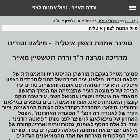
ורדה מאייר - טיול אמנות לצפ...
דף הבית
>>
מסלולי טיולים
>> טיול אמנות לצפון איטליה
טיול אמנות לצפון איטליה
סמינר אמנות בצפון איטליה - מילאנו וטורינו
מדריכה ומרצה ד"ר ורדה רוטשטיין מאייר
סמינר מטייל בעקבות מורשתן ההיסטורית והאמנותית של
מילאנו וטורינו. מילאנו, עיר הבירה של מחוז לומברדיה בצפון
איטליה, היא עיר המזוהה עם אופנה ותעשייה. טורינו עיר
הבירה של פימונטה העיר שהצמיחה את המלך הראשון
המאחד את איטליה ויטוריו עמנואל השני, עיר שבה הוקם
קונצרן המכוניות פיאט. אוצרות אמנות רבים נמצאים במילאנו
ובטורינו. מילאנו מתהדרת בקתדראלה הגותית המרשימה, ציור
הקיר של לאונרדו דה וינצ'י " הסעודה האחרונה", הפסל
האחרון של מיכאלאנג'לו שיצר לפני מותו " פיאטה רודניני",
ועוד. כל אלה בנוסף לאופנה, גסטרונומיה וארכיטקטורה של
מילאנו יוצרים את התמונה המלאה למבקרים בעיר. טורינו
העיר המלכותית מארחת את אחד מהמוזיאונים הגדולים