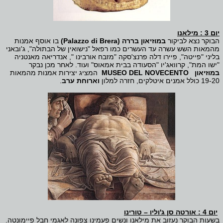
יום 3 : מילאנו
הבוקר נצא לביקור
במוזיאון בררה
(
Palazzo di Brera
)
בו אוסף אמנות
מהמאות השש עשרה עד העשרים כמו רפאל "נישואין של הבתולה", ג'ובאני
בליני "פייטה", פיירו דלה פרנצ'סקה "מזבח אורבינו ", אנדריאה מאנטניה
"ישו המת", קרוואג'יו "הסעודה בבית אמאוס" ועוד. לאחר מכן נבקר
במוזיאון
NOVECENTO
MUSEO DEL
המציג יצירות אמנות מהמאות
19-20 כולל אמנים איטלקים
,
חזרה למלון
וארוחת ערב
.
יום 4 : אורטה סן ג'וליו – טורינו
בשעות הבוקר נעזוב את מילאנו ונשים פעמינו צפונה לאגמי חבל פיימונטה.