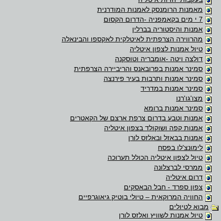
מאמנות הרומנסק לאמנות המודרנית
7 י מים בקאמפניה -הדרום הקסום
אמנות והיסטוריה בברלין
מהרווירה הצרפתית לאיטלקית לאקספו והבינאלה
טיול אמנות לצפון איטליה
דולצה ויטה -אומבריה וטוסקנה
סמינר אמנות בפרובאנס והריביירה הצרפתית
סמינר אמנות ותרבות בעיר פירנצה
סמינר אמנות במדריד
מצו'גו'רנו
סמינר אמנות ברומא
אמנות וטבע בדרום צרפת ארצם של הקאטרים
אמנות קפה ושוקולד בצפון איטליה
אמנות בבאזל ובאלזס לורן
לימונצ'לו בפסח
טיול לצפון איטליה הכולל תערוכה
ממרסי לברצלונה
דרום איטליה
צפון ספרד - חבל הבאסקים
החוויה המרוקאית – טיולי בוטיק גיאוגרפיים
מבוא לטיולים
טיול אמנות לשוויץ ואלזס לורן