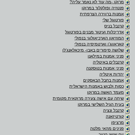
מרוקו -מה עוד לא נאמר עליה?
פנטזיה ופולקלור במרוקו
אמנות ברווירה הצרפתית
פורטוגל שלי
קרנבל בניס
אדריכלות ועיטור מבנים בפורטוגל
המוזיאון הארכיאולוגי בנפולי
קאראווג'ו וארטמיסיה בנפולי
שלושה סיפורים באבן- מיכאלאנג'לו
פניני אמנות במילאנו
קרנבלים באיטליה
פניני אמנות בטוסקנה
יהדות איטליה
אמנות בחבל הבאסקים
כסות ולבוש באמנות הישראלית
מעמד האשה במרוקו
שיחה עם אישה צעירה מרוקאית מקומית
בעית הגיל השלישי במרוקו
קרנבל ונציה
קורטיזאנה
מרציפן
פנינים מהאי מלטה
יום שישי הטוב