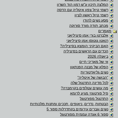
המלצה תיכון ע"ש רמון הוד השרון
רשמי טיול צפון איטליה עם הדסה
רשמי טיול ראשון לציון
מסע נשים להודו
מכתב תודה מורד סורוקה
מאמרים
אלברטו בורי אמן סיציליאני
רנאטו גוטוסו אמן סיציליאני
האם הביקיני הומצא בסיציליה?
הכדים עם הראשים בסיציליה
ביאנלה 2026
אי של מאריכי חיים
הפלא של מבנה הפנתאון
נשים גליאדטוריות
"הבושה של איטליה"
לכל מדינה התרנגול שלה
מה עושים עטלפים בקוימברה?
פיל פורטוגזי מגיע לרומא
התרנגול מפורטוגל
הבטחות, נדרים, ניאופים, תככים ומתנות מלכותיות
נשים וגברים עירומים בקתדרלות ספור 5
ספור 6 אגדה עממית מפורטוגל