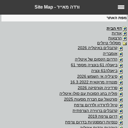
ורדה מאייר - Site Map
מפת האתר
דף הבית
אודות
הרצאות
מסלולי טיולים
קרנבלים באיטליה 2026
אומבריה
הדרום הקסום של איטליה
ביאנלה 61 בונציה מספר 61
ביאנלה61 ונציה
סיציליה אי השמש 2026
פנטזיה מרוקאית 16.3.2022
סרדיניה וקורסיקה 2026
פוליה בחג הסוכות עם סולו איטליה
פורטוגל עם חברת מסעות 2025
טיול לדורדון ולדרום צרפת
קרנבלים ברווירה הצרפתית
דרום צרפת 2019
כנסיות רומסנקיות בדרום צרפת
בעקבות יהדות איטליה